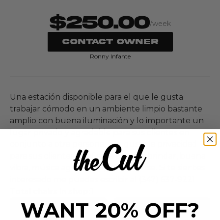
$250.00
/week
CONTACT OWNER
Ronny Infante
Una estación disponible para el que le gusta
trabajar cómodo en un ambiente limpio bastante
amplio con buena iluminación y lo importante un
lugar privado y agradable para sus clientes en
conjunto a otra persona, si le gusta la privacidad
para sus clientes aquí se la puedes brindar, buena
vibra, música agradable para relajarse. Si te sientes
interesado me puedes escribir al (347) 637-9221
Total chairs in shop:
1
WANT 20% OFF?