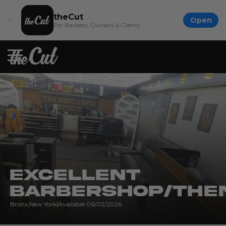
theCut
Open
For Barbers, Owners & Clients
Excellent
barbershop/the
Bronx
,
New York
|
Available:
06/02/2026